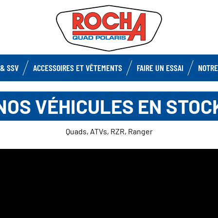
& SSV
ACCESSOIRES ET VÊTEMENTS
FAIRE UN ESSAI
NOTRE
NOS VÉHICULES EN STOC
Quads, ATVs, RZR, Ranger