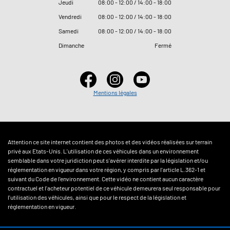
Jeudi
08
:
00 - 12
:
00 / 14
:
00 - 18
:
00
Vendredi
08
:
00 - 12
:
00 / 14
:
00 - 18
:
00
Samedi
08
:
00 - 12
:
00 / 14
:
00 - 18
:
00
Dimanche
Fermé
Mentions légales
Attention ce site internet contient des photos et des vidéos réalisées sur terrain
privé aux Etats-Unis. L'utilisation de ces véhicules dans un environnement
semblable dans votre juridiction peut s'avérer interdite par la législation et/ou
réglementation en vigueur dans votre région, y compris par l'article L.362-1 et
suivant du Code de l'environnement. Cette vidéo ne contient aucun caractère
contractuel et l'acheteur potentiel de ce véhicule demeurera seul responsable pour
l'utilisation des véhicules, ainsi que pour le respect de la législation et
réglementation en vigueur.